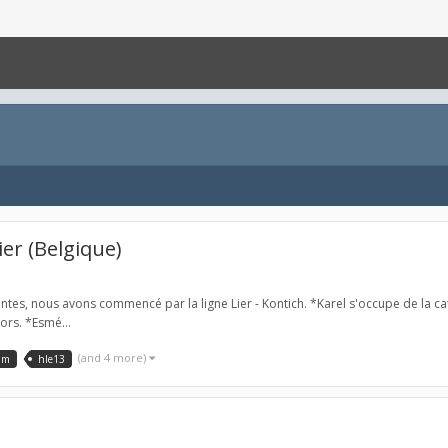
ier (Belgique)
, nous avons commencé par la ligne Lier - Kontich. *Karel s'occupe de la caténa
ors. *Esmé...
(and 4 more)
sim
hle13