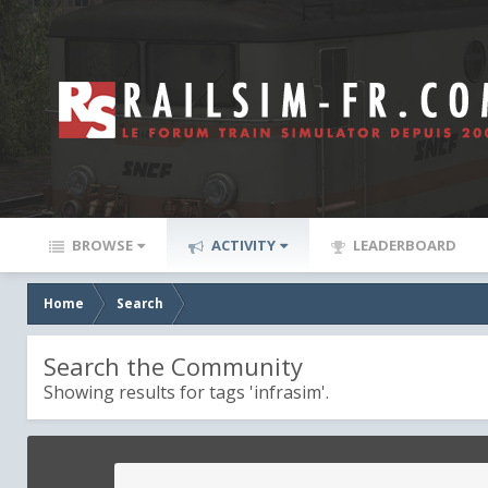
BROWSE
ACTIVITY
LEADERBOARD
Home
Search
Search the Community
Showing results for tags 'infrasim'.