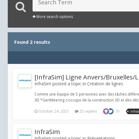
More search options
Found 2 results
[InfraSim] Ligne Anvers/Bruxelles/L
InfraSim posted a topic in
Création de lignes
Comme une équipe de 5 personnes avec des tâches différentes
3D *GertMeering s'occupe de la construction 3D et des déc
October 24, 2021
25 replies
31
infra
InfraSim
InfraSim posted a topic in
Présentations