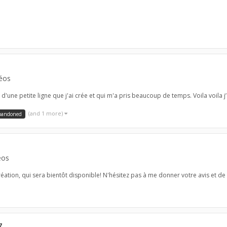
déos
d'une petite ligne que j'ai crée et qui m'a pris beaucoup de temps. Voila voila 
(and 1 more)
bandoned
éos
création, qui sera bientôt disponible! N'hésitez pas à me donner votre avis et d
7