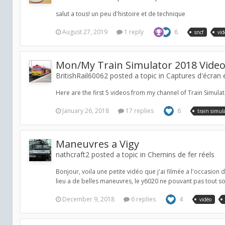
salut a tous! un peu d'histoire et de technique
August 27, 2019
1 reply
6
sncf
vid
Mon/My Train Simulator 2018 Vide
BritishRail60062 posted a topic in
Captures d'écran 
Here are the first 5 videos from my channel of Train Simulato
January 26, 2018
17 replies
6
train simul
Maneuvres a Vigy
nathcraft2 posted a topic in
Chemins de fer réels
Bonjour, voila une petite vidéo que j'ai filmée a l'occasion
lieu a de belles maneuvres, le y6020 ne pouvant pas tout sort
December 9, 2018
6 replies
4
vidéo