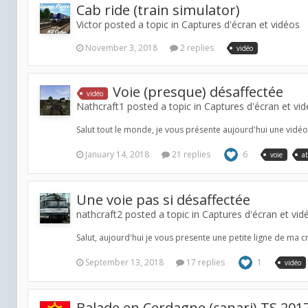
Cab ride (train simulator)
Victor posted a topic in
Captures d'écran et vidéos
November 3, 2018
2 replies
vidéo
Voie (presque) désaffectée
vidéo
Nathcraft1 posted a topic in
Captures d'écran et vi
Salut tout le monde, je vous présente aujourd'hui une vidéo 
January 14, 2018
21 replies
6
voie
a
Une voie pas si désaffectée
nathcraft2 posted a topic in
Captures d'écran et vid
Salut, aujourd'hui je vous presente une petite ligne de ma 
September 13, 2018
17 replies
1
vidéo
Balade en Cerdagne (canari) TS 201