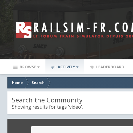
BROWSE
ACTIVITY
LEADERBOARD
Home
Search
Search the Community
Showing results for tags 'video'.