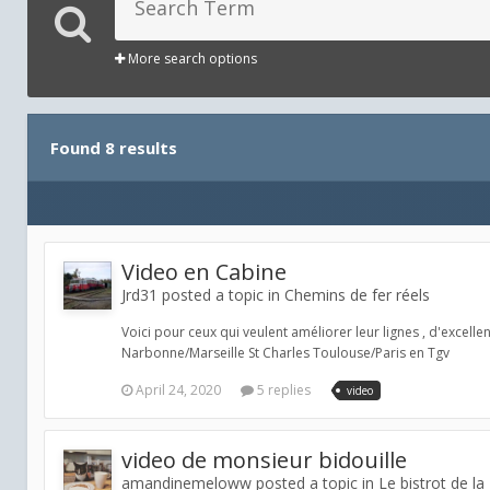
More search options
Found 8 results
Video en Cabine
Jrd31 posted a topic in
Chemins de fer réels
Voici pour ceux qui veulent améliorer leur lignes , d'excell
Narbonne/Marseille St Charles Toulouse/Paris en Tgv
April 24, 2020
5 replies
video
video de monsieur bidouille
amandinemeloww posted a topic in
Le bistrot de la