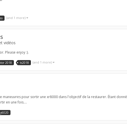
(and 1 more)
eo
os
et vidéos
r. Please enjoy :).
(and 1 more)
ator 2018
ts2018
 de maneuvres pour sortir une xr8000 dans l'objectif de la restaurer. Étant donné
ir en une fois....
y6020