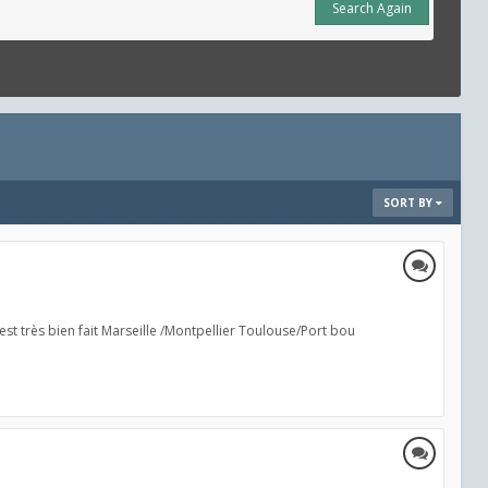
Search Again
SORT BY
est très bien fait Marseille /Montpellier Toulouse/Port bou