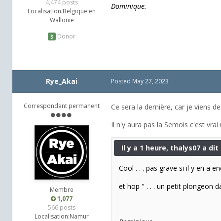
4,474 posts
Dominique.
Localisation:
Belgique en
Wallonie
Donor
Rye_Akai
Posted
May 27, 2023
Correspondant permanent
Ce sera la dernière, car je viens d
Il n'y aura pas la Semois c'est vrai
Il y a 1 heure, thalys07 a dit 
Cool . . . pas grave si il y en a 
et hop " . . . un petit plongeon d
Membre
1,077
566 posts
Localisation:
Namur