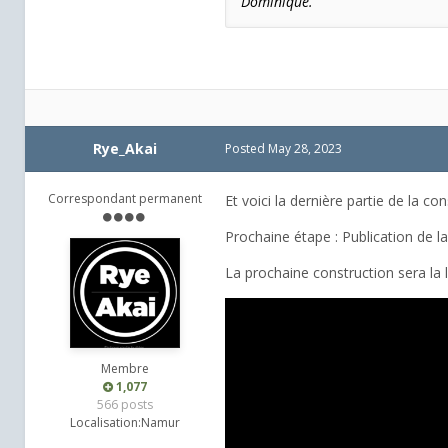
Dominique.
Rye_Akai
Posted
May 28, 2023
Correspondant permanent
Et voici la dernière partie de la con
Prochaine étape : Publication de l
La prochaine construction sera la 
Membre
1,077
566 posts
Localisation:
Namur