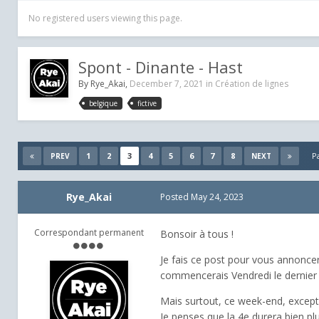
No registered users viewing this page.
Spont - Dinante - Hast
By
Rye_Akai
,
December 7, 2021
in
Création de lignes
belgique
fictive
1
2
3
4
5
6
7
8
P
PREV
NEXT
Rye_Akai
Posted
May 24, 2023
Correspondant permanent
Bonsoir à tous !
Je fais ce post pour vous annoncer
commencerais Vendredi le dernier e
Mais surtout, ce week-end, excepti
Je penses que la 4e durera bien plu