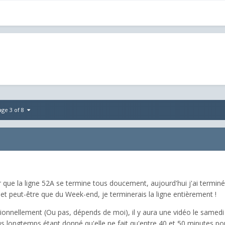
age 3 of 8
 que la ligne 52A se termine tous doucement, aujourd'hui j'ai terminé l
t peut-être que du Week-end, je terminerais la ligne entièrement !
onnellement (Ou pas, dépends de moi), il y aura une vidéo le samedi (
s longtemps étant donné qu'elle ne fait qu'entre 40 et 50 minutes pour