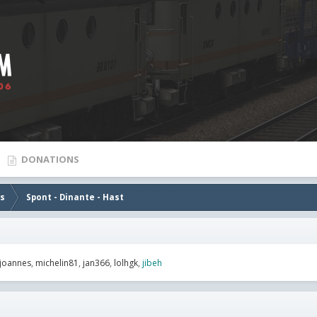
DONATIONS
es
Spont - Dinante - Hast
joannes
michelin81
jan366
lolhgk
jibeh