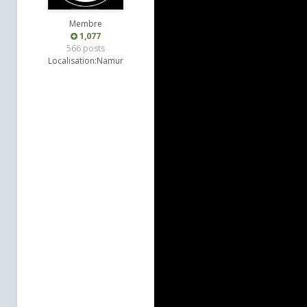
Membre
1,077
566 posts
Localisation:
Namur