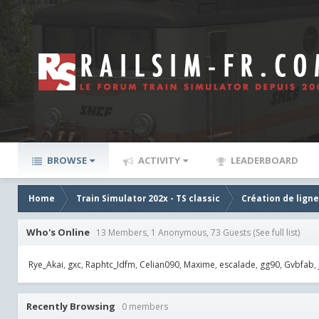
BROWSE
ACTIVITY
LEADERBOARD
Home
Train Simulator 202x - TS classic
Création de lign
Who's Online
13 Members, 1 Anonymous, 73 Guests
(See full list)
Rye_Akai
gxc
Raphtc_Idfm
Celian090
Maxime
escalade
gg90
Gvbfab
Recently Browsing
0 members