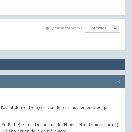
Sign in to follow this
Followers
6
'avant dernier tronçon avant le terminus, en principe, je
3e Partie) et une Dimanche (4e (Et peut-être dernière partie))
 la finalisation de la dernière gare.