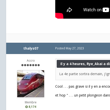
thalys07
Posted
May 27, 2023
Accro
Il y a 4 heures, Rye_Akai a di
La 4e partie sortira demain, j'ig
Cool . . . pas grave si il y en a enc
et hop " . . . un petit plongeon dans
Membre
8,174