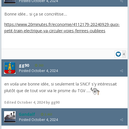
Posted
October 4, 2024
Bonne idée... si ça se concrétise....
https://www.20minutes.fr/economie/4112179-20240929-quoi-
petit-train-electrique-va-circuler-voies-ferrees-oubliees
4
gg90
263
Posted
October 4, 2024
en voila une bonne idée, si seulement la SNCF s'y intéressait
plutôt que de tout voir via le prisme du TGV .....
Edited
October 4, 2024
by gg90
Gandalf
2,463
Posted
October 4, 2024