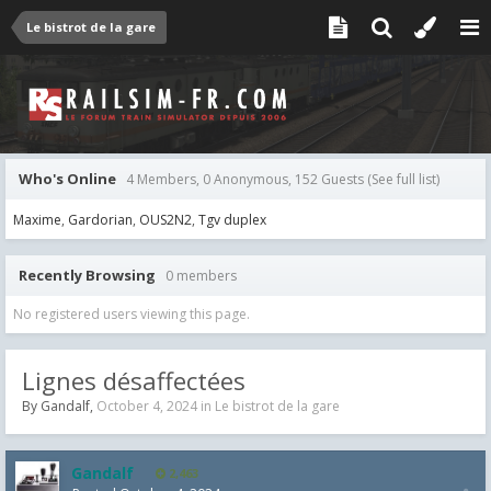
Le bistrot de la gare
Who's Online
4 Members, 0 Anonymous, 152 Guests
(See full list)
Maxime
Gardorian
OUS2N2
Tgv duplex
Recently Browsing
0 members
No registered users viewing this page.
Lignes désaffectées
By
Gandalf
,
October 4, 2024
in
Le bistrot de la gare
Gandalf
2,463