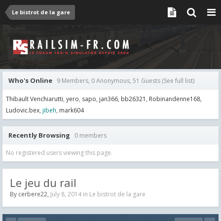
Le bistrot de la gare
Who's Online
9 Members, 0 Anonymous, 51 Guests
(See full list)
Thibault Venchiarutti
yero
sapo
jan366
bb26321
Robinandenne168
Ludovic.bex
jibeh
mark604
Recently Browsing
0 members
No registered users viewing this page.
Le jeu du rail
By
cerbere22
,
July 8, 2014
in
Le bistrot de la gare