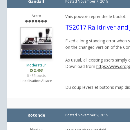
Gandalf
Posted
November 7, 2019
Accro
Vais pouvoir reprendre le boulot.
TS2017 Raildriver and 
Fixed a long standing error when
on the changed version of the Con
As usual, all existing users simply 
Modérateur
Download from
https://www.dropb
2,463
6,435 posts
Localisation:
Alsace
Du coup levers et buttons map dis
Rotonde
Posted
November 9, 2019
Newbie