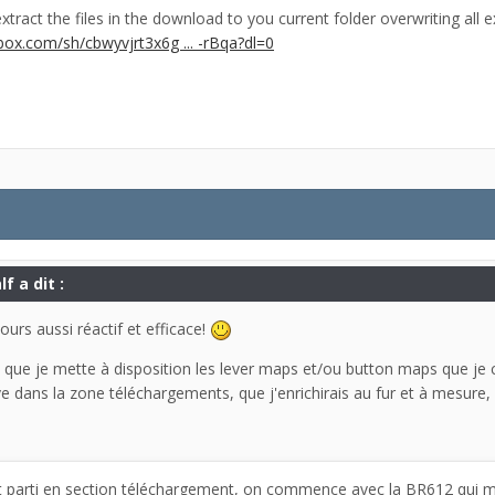
extract the files in the download to you current folder overwriting all exi
ox.com/sh/cbwyvjrt3x6g ... -rBqa?dl=0
f a dit :
ours aussi réactif et efficace!
n que je mette à disposition les lever maps et/ou button maps que je 
e dans la zone téléchargements, que j'enrichirais au fur et à mesure,
t parti en section téléchargement, on commence avec la BR612 qui m'a