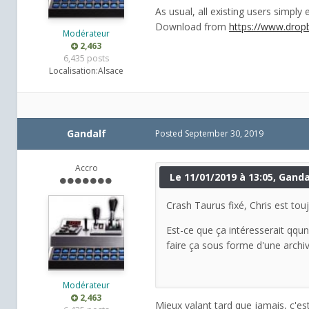
As usual, all existing users simply 
Download from
https://www.dropb
Modérateur
2,463
6,435 posts
Localisation:
Alsace
Gandalf
Posted
September 30, 2019
Accro
Le 11/01/2019 à 13:05, Gandal
Crash Taurus fixé, Chris est touj
Est-ce que ça intéresserait qqu
faire ça sous forme d'une archiv
Modérateur
2,463
Mieux valant tard que jamais, c'es