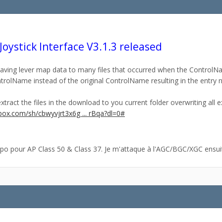
Joystick Interface V3.1.3 released
 saving lever map data to many files that occurred when the Contro
trolName instead of the original ControlName resulting in the entry 
extract the files in the download to you current folder overwriting all exi
ox.com/sh/cbwyvjrt3x6g ... rBqa?dl=0#
po pour AP Class 50 & Class 37. Je m'attaque à l'AGC/BGC/XGC ensuit