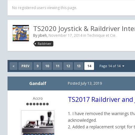
No registered users viewing this page.
TS2020 Joystick & Raildriver Inte
By
jibeh
,
November 17, 2014
in
Technique et Cie.
Raildriver
9
10
11
12
13
14
Page 14 of 14
PREV
Gandalf
Posted
July 13, 2019
TS2017 Raildriver and 
Accro
1. I have removed the warnings that
acknowledged.
2. Added a replacement script for