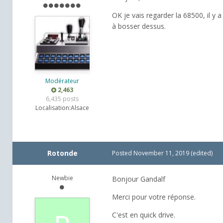
OK je vais regarder la 68500, il y
à bosser dessus.
Modérateur
2,463
6,435 posts
Localisation:
Alsace
Rotonde
Posted
November 11, 2019
(edited)
Newbie
Bonjour Gandalf
Merci pour votre réponse.
C'est en quick drive.