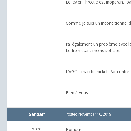
Le levier Throttle est inopérant, pa
Comme je suis un inconditionnel du
J’ai également un problème avec l
Le frein étant moins sollicité.
L’AGC… marche nickel. Par contre
Bien à vous
Gandalf
Posted
November 10, 2019
Accro
Bonjour,