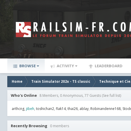
BROWSE
ACTIVITY
LEADERBOARD
Home
Train Simulator 202x - TS classic
Technique et Cie
Who's Online
8 Members, 0 Anonymous, 77 Guests
(See full list)
arthcng
jibeh
toshichan2
flak14
thai26
ablay
Robinandenne168
Stod
Recently Browsing
0 members