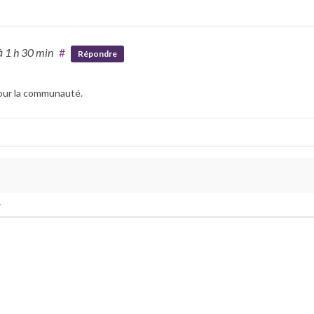
à 1 h 30 min
#
Répondre
pour la communauté.
.