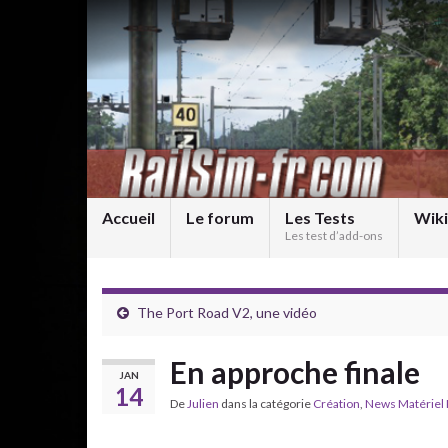
Accueil
Le forum
Les Tests
Wiki
Les test d’add-ons
The Port Road V2, une vidéo
En approche finale
JAN
14
De
Julien
dans la catégorie
Création
,
News Matériel 