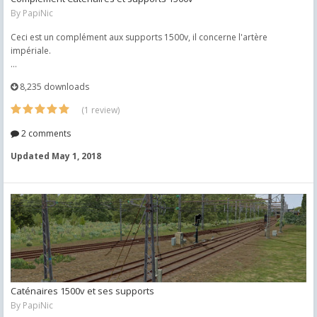
By
PapiNic
Ceci est un complément aux supports 1500v, il concerne l'artère
impériale.
...
8,235 downloads
(1 review)
2 comments
Updated
May 1, 2018
Caténaires 1500v et ses supports
By
PapiNic