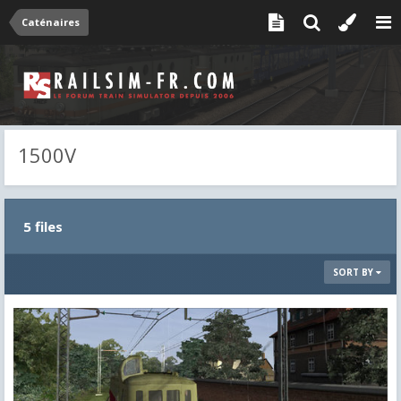
Caténaires
1500V
5 files
SORT BY