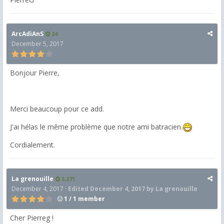
ArcAdiAnS
24
December 5, 2017
Bonjour Pierre,
Merci beaucoup pour ce add.
J'ai hélas le même problème que notre ami batracien.
Cordialement.
La grenouille
3,271
December 4, 2017
·
Edited
December 4, 2017
by La grenouille
1 / 1 member
Cher Pierreg !