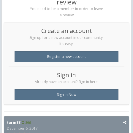
review
You need to be a member in order to leave
a review
Create an account
Sign up for a new account in our community.
It's easy!
Register a new account
Sign in
Already have an account? Sign in here.
Sign In Now
tarin83
296
December 6, 2017