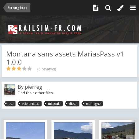
Etrangères
Montana sans assets MariasPass v1
1.0.0
(5 reviews)
By
pierreg
Find their other files
usa
voie unique
missoula
diesel
montagne