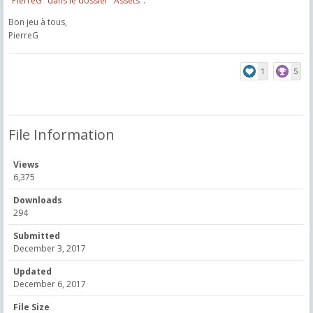
"PierreG" dans le dossier "Assets".
Bon jeu à tous,
PierreG
1
5
File Information
Views
6,375
Downloads
294
Submitted
December 3, 2017
Updated
December 6, 2017
File Size