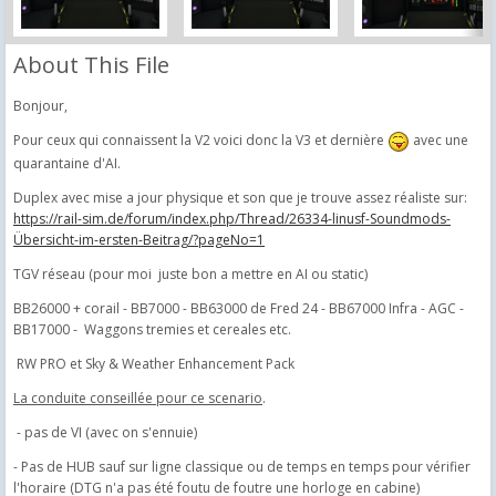
About This File
Bonjour,
Pour ceux qui connaissent la V2 voici donc la V3 et dernière
avec une
quarantaine d'AI.
Duplex avec mise a jour physique et son que je trouve assez réaliste sur:
https://rail-sim.de/forum/index.php/Thread/26334-linusf-Soundmods-
Übersicht-im-ersten-Beitrag/?pageNo=1
TGV réseau (pour moi juste bon a mettre en AI ou static)
BB26000 + corail - BB7000 - BB63000 de Fred 24 - BB67000 Infra - AGC -
BB17000 - Waggons tremies et cereales etc.
RW PRO et Sky & Weather Enhancement Pack
La conduite conseillée pour ce scenario
.
- pas de VI (avec on s'ennuie)
- Pas de HUB sauf sur ligne classique ou de temps en temps pour vérifier
l'horaire (DTG n'a pas été foutu de foutre une horloge en cabine)