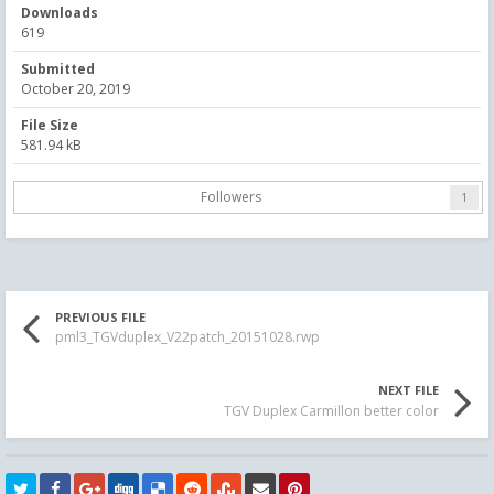
Downloads
619
Submitted
October 20, 2019
File Size
581.94 kB
Followers
1
PREVIOUS FILE
pml3_TGVduplex_V22patch_20151028.rwp
NEXT FILE
TGV Duplex Carmillon better color