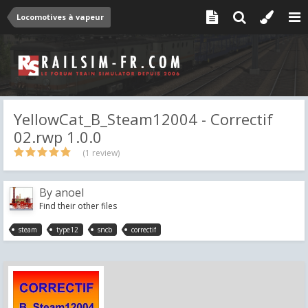
Locomotives à vapeur
YellowCat_B_Steam12004 - Correctif
02.rwp 1.0.0
(1 review)
By
anoel
Find their other files
steam
type12
sncb
correctif