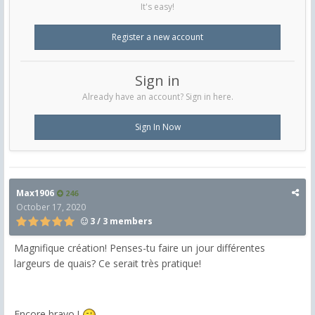
It's easy!
Register a new account
Sign in
Already have an account? Sign in here.
Sign In Now
Max1906
246
October 17, 2020
3 / 3 members
Magnifique création! Penses-tu faire un jour différentes
largeurs de quais? Ce serait très pratique!
Encore bravo !