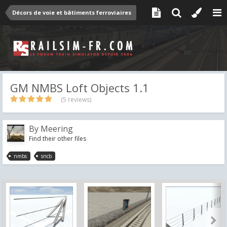
Décors de voie et bâtiments ferroviaires
GM NMBS Loft Objects 1.1
(5 reviews)
By
Meering
Find their other files
nmbs
sncb