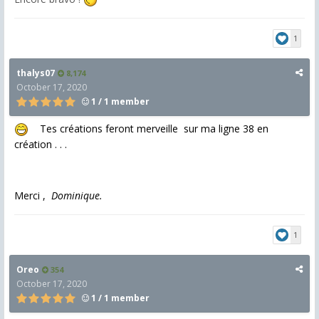
1
thalys07
8,174
October 17, 2020
1 / 1 member
Tes créations feront merveille sur ma ligne 38 en
création . . .
Merci ,
Dominique.
1
Oreo
354
October 17, 2020
1 / 1 member