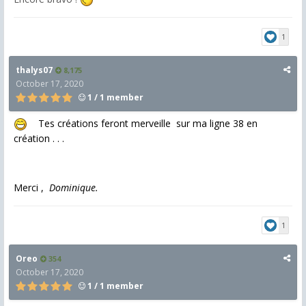
1
thalys07
8,175
October 17, 2020
1 / 1 member
Tes créations feront merveille sur ma ligne 38 en
création . . .
Merci ,
Dominique.
1
Oreo
354
October 17, 2020
1 / 1 member