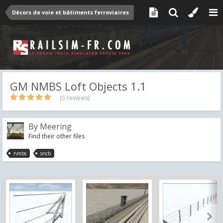
Décors de voie et bâtiments ferroviaires
GM NMBS Loft Objects 1.1
(5 reviews)
By
Meering
Find their other files
nmbs
sncb