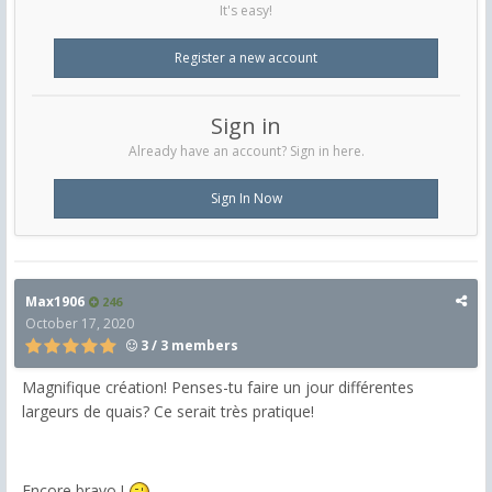
It's easy!
Register a new account
Sign in
Already have an account? Sign in here.
Sign In Now
Max1906
246
October 17, 2020
3 / 3 members
Magnifique création! Penses-tu faire un jour différentes
largeurs de quais? Ce serait très pratique!
Encore bravo !