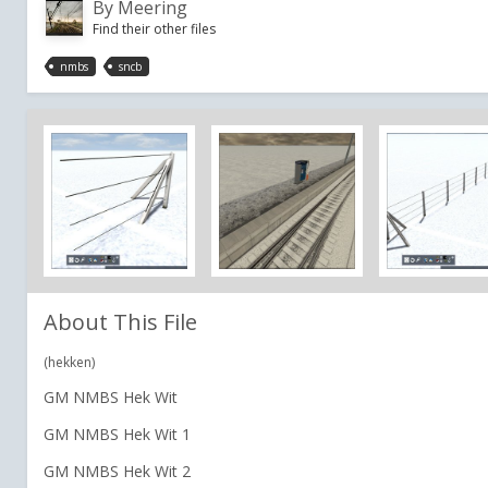
By
Meering
Find their other files
nmbs
sncb
About This File
(hekken)
GM NMBS Hek Wit
GM NMBS Hek Wit 1
GM NMBS Hek Wit 2