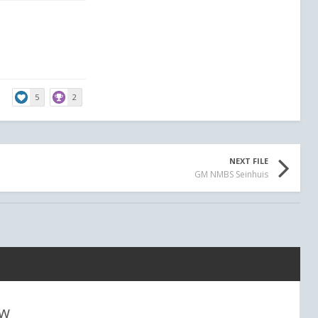
5
2
NEXT FILE
GM NMBS Seinhuis
ew