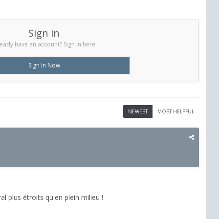
Sign in
eady have an account? Sign in here.
Sign In Now
NEWEST
MOST HELPFUL
l plus étroits qu'en plein milieu !