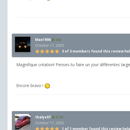
Max1906
246
October 17, 2020
3 of 3 members found this review he
Magnifique création! Penses-tu faire un jour différentes large
Encore bravo !
thalys07
8,173
October 17, 2020
1 of 1 member found this review hel