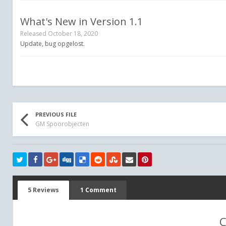
What's New in Version
1.1
Released
October 18, 2020
Update, bug opgelost.
PREVIOUS FILE
GM Spoorobjecten
5 Reviews
1 Comment
C