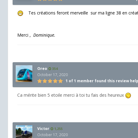
Tes créations feront merveille sur ma ligne 38 en créatio
Merci ,
Dominique.
Oreo
354
October 17, 2020
1 of 1 member found this review hel
Ca mérite bien 5 etoile merci à toi tu fais des heureux
Victor
1,255
October 17, 2020