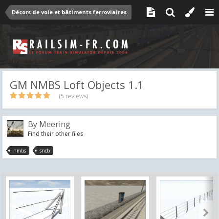
Décors de voie et bâtiments ferroviaires
GM NMBS Loft Objects 1.1
(5 reviews)
By
Meering
Find their other files
nmbs
sncb