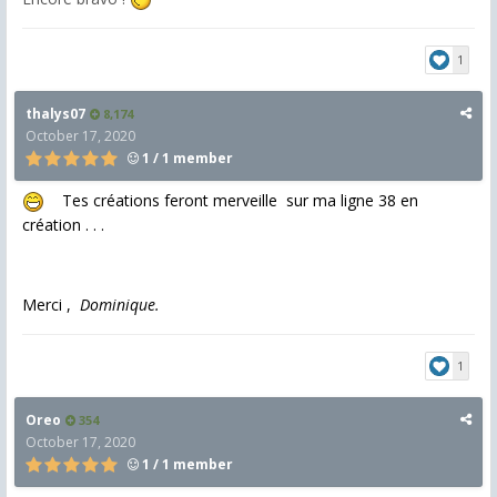
1
thalys07
8,174
October 17, 2020
1 / 1 member
Tes créations feront merveille sur ma ligne 38 en
création . . .
Merci ,
Dominique.
1
Oreo
354
October 17, 2020
1 / 1 member