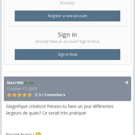
It's easy!
Register a new account
Sign in
Already have an account? Sign in here.
Sign In Now
Max1906
246
October 17, 2020
3 / 3 members
Magnifique création! Penses-tu faire un jour différentes
largeurs de quais? Ce serait très pratique!
Encore bravo !