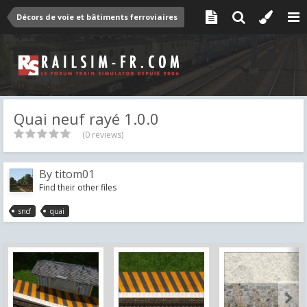
Décors de voie et bâtiments ferroviaires
Quai neuf rayé 1.0.0
(0 reviews)
By
titom01
Find their other files
sncf
quai