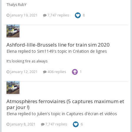
Thalys RubY
January 19, 2021
7,747 replies
8
Ashford-lille-Brussels line for train sim 2020
Elena replied to Sim1149's topic in
Création de lignes
It‘s looking fire as always
January 12, 2021
406 replies
1
Atmosphères ferroviaires (5 captures maximum et
par jour !)
Elena replied to Julien's topic in
Captures d'écran et vidéos
January 8, 2021
7,747 replies
6