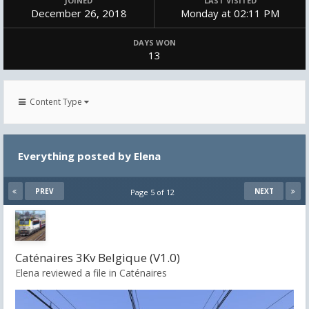
JOINED
LAST VISITED
December 26, 2018
Monday at 02:11 PM
DAYS WON
13
Content Type
Everything posted by Elena
PREV
NEXT
Page 5 of 12
Caténaires 3Kv Belgique (V1.0)
Elena reviewed a file in
Caténaires