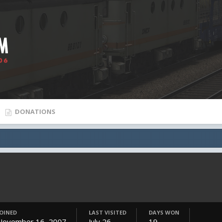
DONATIONS
JOINED
LAST VISITED
DAYS WON
November 16, 2007
July 26
19