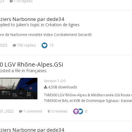
023
170 replies
eziers Narbonne par dede34
plied to Julien's topic in
Création de lignes
are de Narbonne revisitée Video Cordialement GerardS
 2023
792 replies
15
 LGV Rhône-Alpes.GSi
sted a file in
Françaises
Version 1.0.0
4,508 downloads
TVM300 LGV Rhône-Alpes & Méditerranée.GSi Route req
TVM300 et BAL.et KVB de Dominique Signaux : baisse
31, 2022
1 comment
5 reviews
8
eziers Narbonne par dede34