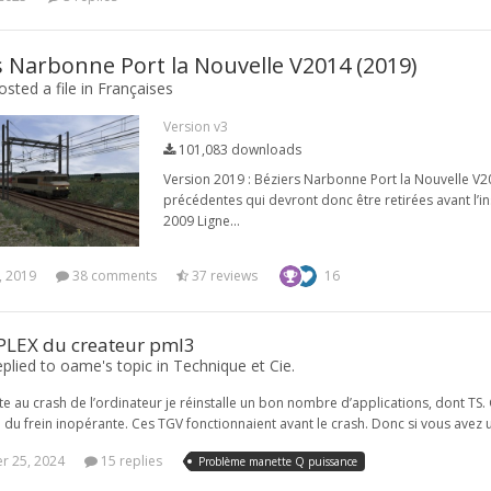
s Narbonne Port la Nouvelle V2014 (2019)
sted a file in
Françaises
Version v3
101,083 downloads
Version 2019 : Béziers Narbonne Port la Nouvelle V20
précédentes qui devront donc être retirées avant l’inst
2009 Ligne...
, 2019
38 comments
37 reviews
16
LEX du createur pml3
plied to oame's topic in
Technique et Cie.
te au crash de l’ordinateur je réinstalle un bon nombre d’applications, dont TS
 frein inopérante. Ces TGV fonctionnaient avant le crash. Donc si vous avez u
 25, 2024
15 replies
Problème manette Q puissance