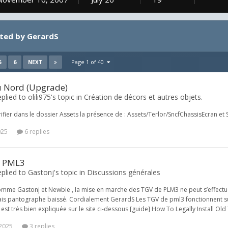
ted by GerardS
5
6
Page 1 of 40
NEXT
u Nord (Upgrade)
plied to olili975's topic in
Création de décors et autres objets.
ifier dans le dossier Assets la présence de : Assets/Terlor/SncfChassisEcran et 
025
6 replies
E PML3
plied to Gastonj's topic in
Discussions générales
mme Gastonj et Newbie , la mise en marche des TGV de PLM3 ne peut s’effectuer s
ais pantographe baissé. Cordialement GerardS Les TGV de pml3 fonctionnent sur l
 est très bien expliquée sur le site ci-dessous [guide] How To Legally Install O
 2025
3 replies