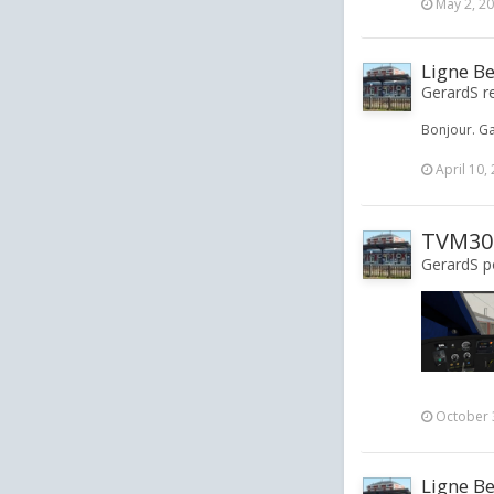
May 2, 2
Ligne B
GerardS re
Bonjour. G
April 10,
TVM300
GerardS po
October 
Ligne B