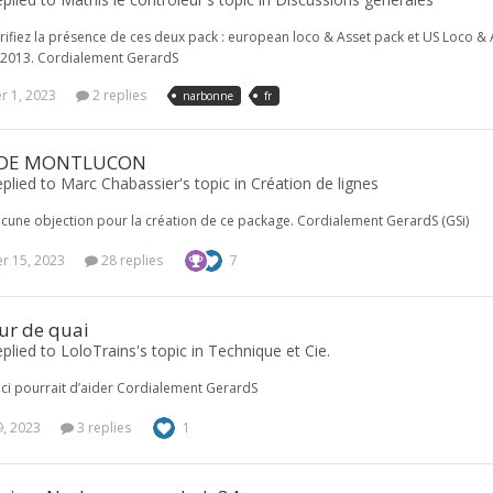
rifiez la présence de ces deux pack : european loco & Asset pack et US Loco & 
S2013. Cordialement GerardS
 1, 2023
2 replies
narbonne
fr
 DE MONTLUCON
plied to Marc Chabassier's topic in
Création de lignes
cune objection pour la création de ce package. Cordialement GerardS (GSi)
 15, 2023
28 replies
7
r de quai
plied to LoloTrains's topic in
Technique et Cie.
ci pourrait d’aider Cordialement GerardS
9, 2023
3 replies
1