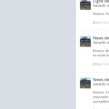
Ligne B
GerardS re
Bonjour. Po
June 16, 
News de
GerardS re
Bonjour. Me
en mode ho
May 10, 
News de
GerardS re
Bonjour. A 
impossible 
pas RailWor