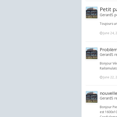
Petit p
GerardS p
Toujours un
June 24, 
Problème
GerardS r
Bonjour Vér
Railsimula
June 22, 
nouvell
GerardS re
Bonjour Pie
est 1600x10
Cordialeme