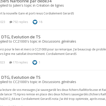
eziers Narbonne par dede34
plied to Julien's topic in
Création de lignes
rt la nouvelle Gare et port revus Cordialement GerardS
2023
792 replies
18
 DTG, Evolution de TS
plied to CC21000's topic in
Discussions générales
rci pour le lien et merci à CC21000 pour sa remarque. J’ai beaucoup de probl
rs ligne me satisfait énormément. Cordialement GerardS
2023
170 replies
1
 DTG, Evolution de TS
plied to CC21000's topic in
Discussions générales
la lecture de vos messages j’ai sauvegardé les deux fichiers RailWorks.exe et Rai
de lancer TS Apres remise en place des deux fichiers sauvegardés (fichiers Rai
ksDX12_64.exe Cordialement GerardS nota: J’ai été trop optimiste, après essai,