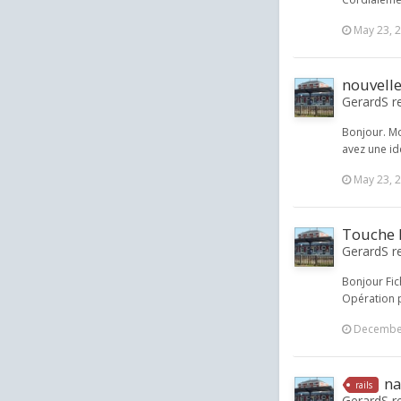
May 23, 
nouvell
GerardS re
Bonjour. Mo
avez une i
May 23, 
Touche 
GerardS r
Bonjour Fic
Opération 
December
na
rails
GerardS re