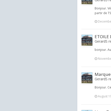
Bonjour. Vé
partir de T
December
ETOILE
GerardS re
bonjour. Au
November
Marqueu
GerardS re
Bonjour. Ce
August 1