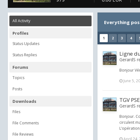
All Activity
Everything pos
Profiles
1
2
3
4
Status Updates
Ligne d
Status Replies
GerardS re
Forums
Bonjour Vér
Topics
June 5, 2
Posts
TGV PS
Downloads
GerardS re
Files
Bonjour. Co
circulent m
File Comments
L’opération
File Reviews
April 24,