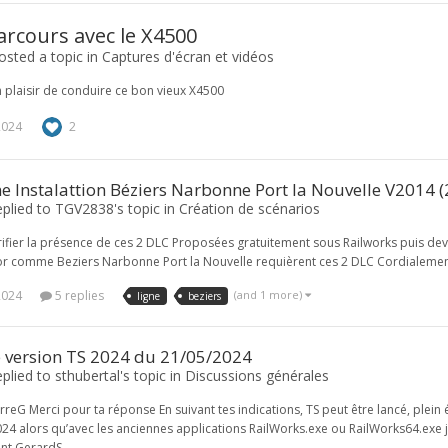
arcours avec le X4500
osted a topic in
Captures d'écran et vidéos
 plaisir de conduire ce bon vieux X4500
2024
2
 Instalattion Béziers Narbonne Port la Nouvelle V2014 
eplied to TGV2838's topic in
Création de scénarios
ifier la présence de ces 2 DLC Proposées gratuitement sous Railworks puis dev
tor comme Beziers Narbonne Port la Nouvelle requièrent ces 2 DLC Cordialeme
2024
5 replies
(and 1 more)
ligne
beziers
e version TS 2024 du 21/05/2024
plied to sthubertal's topic in
Discussions générales
rreG Merci pour ta réponse En suivant tes indications, TS peut être lancé, plein
24 alors qu’avec les anciennes applications RailWorks.exe ou RailWorks64.exe j’
nt GerardS