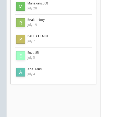
Manaxan2008
July 28
Reaktorboy
July 19
PAUL CHEMINI
July 7
Enzo.85
July 5
AnaTreus
July 4