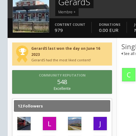
GerardS
Membre +
CONTENT COUNT
DONATIONS
979
0.00 EUR
Sing
GerardS last won the day on June 16
See all
2023
GerardS had the most liked content!
COMMUNITY REPUTATION
548
Excellente
12 Followers