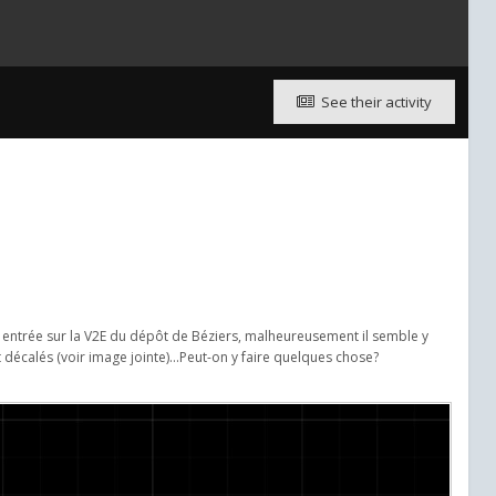
See their activity
e entrée sur la V2E du dépôt de Béziers, malheureusement il semble y
t décalés (voir image jointe)...Peut-on y faire quelques chose?