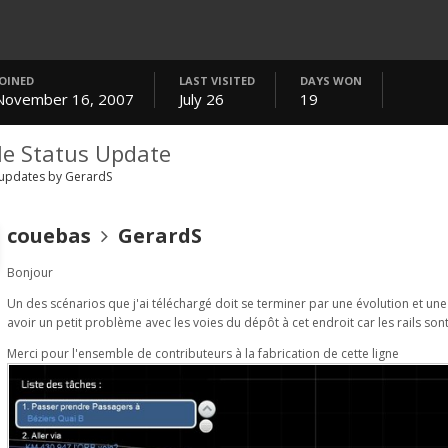
JOINED
LAST VISITED
DAYS WON
November 16, 2007
July 26
19
le Status Update
 updates by GerardS
couebas
GerardS
Bonjour
Un des scénarios que j'ai téléchargé doit se terminer par une évolution et un
avoir un petit problème avec les voies du dépôt à cet endroit car les rails son
Merci pour l'ensemble de contributeurs à la fabrication de cette ligne