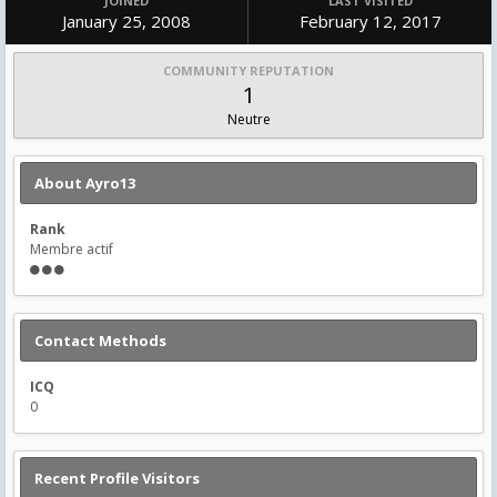
JOINED
LAST VISITED
January 25, 2008
February 12, 2017
COMMUNITY REPUTATION
1
Neutre
About Ayro13
Rank
Membre actif
Contact Methods
ICQ
0
Recent Profile Visitors