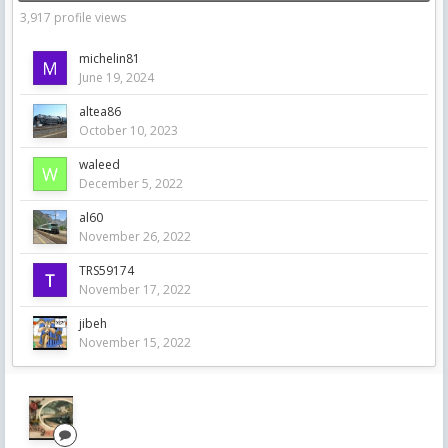
3,917 profile views
michelin81
June 19, 2024
altea86
October 10, 2023
waleed
December 5, 2022
al60
November 26, 2022
TRS59174
November 17, 2022
jibeh
November 15, 2022