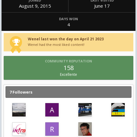
JOINED
LAST VISITED
August 9, 2015
June 17
DAYS WON
4
Wenel last won the day on April 21 2023
Wenel had the most liked content!
COMMUNITY REPUTATION
158
Excellente
7 Followers