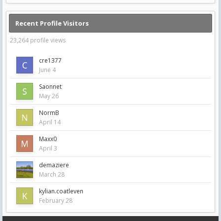
Recent Profile Visitors
23,264 profile views
cre1377
June 4
Saonnet
May 26
NormB
April 14
Maxx0
April 3
demaziere
March 28
kylian.coatleven
February 28