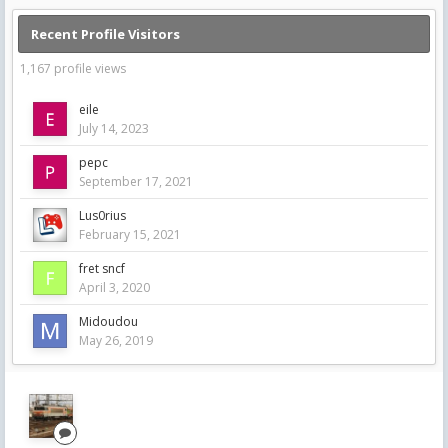
Recent Profile Visitors
1,167 profile views
eile
July 14, 2023
pepc
September 17, 2021
Lus0rius
February 15, 2021
fret sncf
April 3, 2020
Midoudou
May 26, 2019