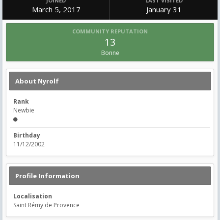
JOINED
LAST VISITED
March 5, 2017
January 31
COMMUNITY REPUTATION
13
Bonne
About Nyrolf
Rank
Newbie
Birthday
11/12/2002
Profile Information
Localisation
Saint Rémy de Provence