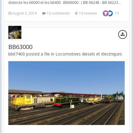
distincte les 66000 et les 66400 . BB66000 : ( BB 66248 - BB 66223...
August 3, 2019
10 comments
19 reviews
13
BB63000
bb67400 posted a file in
Locomotives diesels et électriques