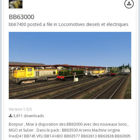
BB63000
bb67400 posted a file in
Locomotives diesels et électriques
Version 1.0.0
3,611 downloads
Bonjour , Mise à disposition des BB63000 avec des nouveaux Sons ,
MGO et Sulzer . Dans le pack : BB63500 Arzens Machine origine
Fred24 ! BB745 VFLI BB14 HBO BB63577 BB63813 BB63838 BB63895