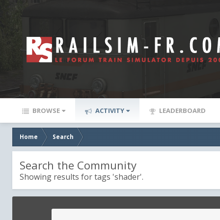
BROWSE
ACTIVITY
LEADERBOARD
Home
Search
Search the Community
Showing results for tags 'shader'.