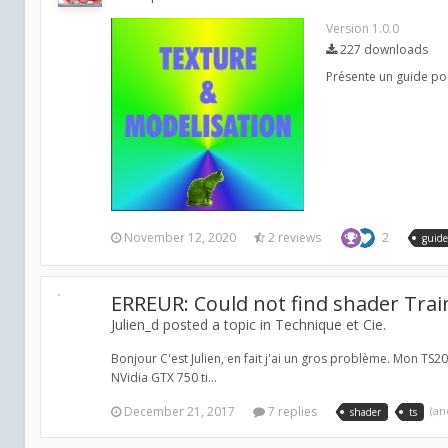
Version 1.0.0
227 downloads
Présente un guide pou
November 12, 2020
2 reviews
2
guide
ERREUR: Could not find shader Trai
Julien_d posted a topic in
Technique et Cie.
Bonjour C'est Julien, en fait j'ai un gros problème. Mon TS2
NVidia GTX 750 ti...
December 21, 2017
7 replies
(an
shader
ts