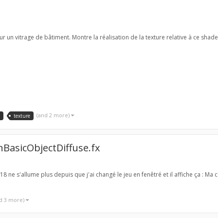
r un vitrage de bâtiment. Montre la réalisation de la texture relative à ce sha
(and 2 more)
texture
nBasicObjectDiffuse.fx
018 ne s'allume plus depuis que j'ai changé le jeu en fenêtré et il affiche ça : M
d 3 more)