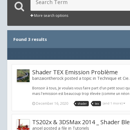
More search options
Found 3 results
Shader TEX Emission Problème
banzaiontherock posted a topic in
Technique et Cie.
Bonsoir à tous, Je voulais vous faire part d'un petit souci qu
mais l'emission est beaucoup trop élevée (comme un néon ul
December 16, 2020
(and 1 more)
shader
tex
TS202x & 3DSMax 2014 _ Shader Blen
anoel posted a file in
Tutoriels