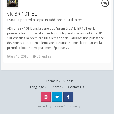
vR BR 101 EL
ES64F4 posted a topic in
Add-ons et utilitaires
ADtranz BR 101 Dans la série des "premières" la BR 101 est la
première locomotive allemande dont le parebrise est collé. La BR
101 est aussi la première BB allemande de 6400 kW, une puissance
devenue standard en Allemagne et Autriche. Enfin, la BR 101 est la
première locomotive purement époque V;...
July 13, 2016
88 replies
IPS Theme
by
IPSFocus
Language
Theme
Contact Us
Instagram
Twitter
Facebook
Powered by Invision Community