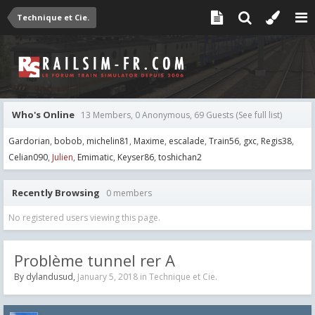
Technique et Cie.
Who's Online
13 Members, 0 Anonymous, 69 Guests
(See full list)
Gardorian
bobob
michelin81
Maxime
escalade
Train56
gxc
Regis38
Celian090
Julien
Emimatic
Keyser86
toshichan2
Recently Browsing
0 members
No registered users viewing this page.
Problème tunnel rer A
By
dylandusud
,
January 5, 2018
in
Technique et Cie.