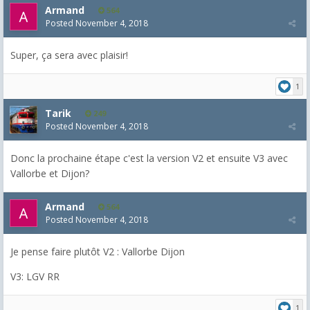
Armand
564
Posted
November 4, 2018
Super, ça sera avec plaisir!
1
Tarik
249
Posted
November 4, 2018
Donc la prochaine étape c'est la version V2 et ensuite V3 avec
Vallorbe et Dijon?
Armand
564
Posted
November 4, 2018
Je pense faire plutôt V2 : Vallorbe Dijon
V3: LGV RR
1