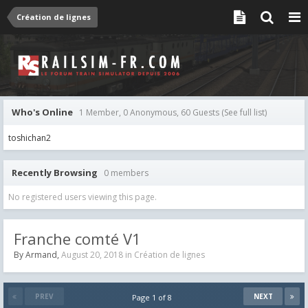
Création de lignes
Who's Online
1 Member, 0 Anonymous, 60 Guests
(See full list)
toshichan2
Recently Browsing
0 members
No registered users viewing this page.
Franche comté V1
By
Armand
,
August 20, 2018
in
Création de lignes
PREV
NEXT
Page 1 of 8