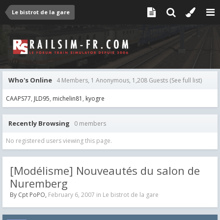
Le bistrot de la gare
Who's Online
4 Members, 1 Anonymous, 1,208 Guests
(See full list)
CAAPS77
JLD95
michelin81
kyogre
Recently Browsing
0 members
No registered users viewing this page.
[Modélisme] Nouveautés du salon de
Nuremberg
By
Cpt PoPO
,
February 6, 2007
in
Le bistrot de la gare