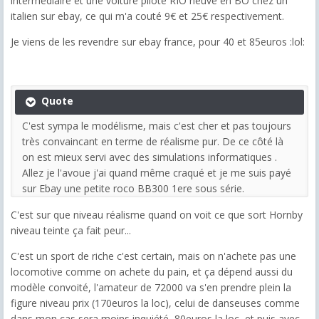
intermédiaire et une voiture pilote RIO neuve en BO chez un
italien sur ebay, ce qui m'a couté 9€ et 25€ respectivement.
Je viens de les revendre sur ebay france, pour 40 et 85euros :lol:
Quote
C'est sympa le modélisme, mais c'est cher et pas toujours
très convaincant en terme de réalisme pur. De ce côté là
on est mieux servi avec des simulations informatiques .
Allez je l'avoue j'ai quand même craqué et je me suis payé
sur Ebay une petite roco BB300 1ere sous série.
C'est sur que niveau réalisme quand on voit ce que sort Hornby
niveau teinte ça fait peur...
C'est un sport de riche c'est certain, mais on n'achete pas une
locomotive comme on achete du pain, et ça dépend aussi du
modèle convoité, l'amateur de 72000 va s'en prendre plein la
figure niveau prix (170euros la loc), celui de danseuses comme
dans mon cas sera moins inquiété, 80euros la loc, et puis avec