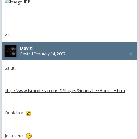
A+.
David
13
Posted
February 14, 2007
Salut,
http://www.lsmodels.com/LS/Pages/General_F/Home_F.htm
Ouhlalala.
Je la veux.