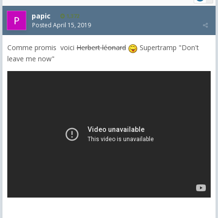
papic
1,372
Posted
April 15, 2019
Comme promis voici
Herbert léonard
Supertramp "Don't
leave me now"