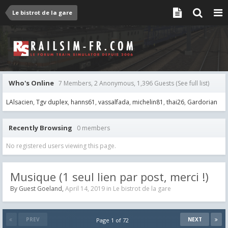
Le bistrot de la gare
Who's Online
7 Members, 2 Anonymous, 1,396 Guests
(See full list)
LAlsacien
Tgv duplex
hanns61
vassalfada
michelin81
thai26
Gardorian
Recently Browsing
0 members
No registered users viewing this page.
Musique (1 seul lien par post, merci !)
By Guest Goeland,
April 14, 2019
in
Le bistrot de la gare
PREV
NEXT
Page 1 of 72