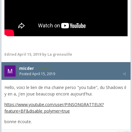
Edited
April 15, 2019
by La grenouille
micder
279
Posted
April 15, 2019
Hello, voici le lien de ma chaine perso "you tube", du Shadows il
y en a, j'en joue beaucoup encore aujourd'hui.
https://www.youtube.com/user/PINSONGRATTEUX?
feature=BF&disable_polymer=true
bonne écoute.