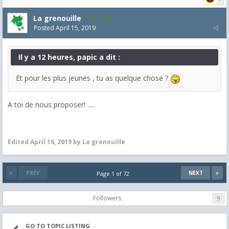
La grenouille
3,271
Posted
April 15, 2019
Il y a 12 heures, papic a dit :
Et pour les plus jeunes , tu as quelque chose ?
A toi de nous proposer! .....
Edited
April 16, 2019
by La grenouille
PREV
NEXT
Page 1 of 72
Followers
9
GO TO TOPIC LISTING