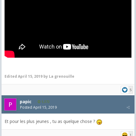
Edited
April 15, 2019
by La grenouille
5
papic
1,372
Posted
April 15, 2019
Et pour les plus jeunes , tu as quelque chose ?
1