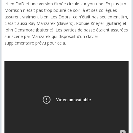
et en DVD et une version filmée circule sur youtube. En plus Jim
Morrison n'était pas trop bourré ce soir-là et ses collègues
assurent vraiment bien. Les Doors, ce n'était pas seulement Jim,
c'était aussi Ray Manzarek (claviers), Robbie Krieger (guitare) et
John Densmore (batterie). Les parties de basse étaient assurées
sur scène par Manzarek qui disposait d'un clavier
supplémentaire prévu pour cela.