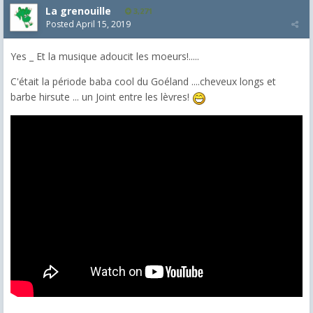
La grenouille
3,271
Posted
April 15, 2019
Yes _ Et la musique adoucit les moeurs!.....
C'était la période baba cool du Goéland ....cheveux longs et
barbe hirsute ... un Joint entre les lèvres!