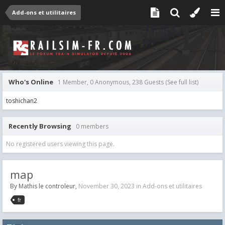
Add-ons et utilitaires
Who's Online
1 Member, 0 Anonymous, 238 Guests
(See full list)
toshichan2
Recently Browsing
0 members
No registered users viewing this page.
map
By
Mathis le controleur
,
November 30, 2023
in
Add-ons et utilitaires
fr