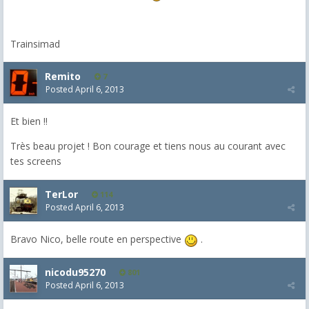
Trainsimad
Remito
7
Posted
April 6, 2013
Et bien !!
Très beau projet ! Bon courage et tiens nous au courant avec
tes screens
TerLor
114
Posted
April 6, 2013
Bravo Nico, belle route en perspective
.
nicodu95270
801
Posted
April 6, 2013