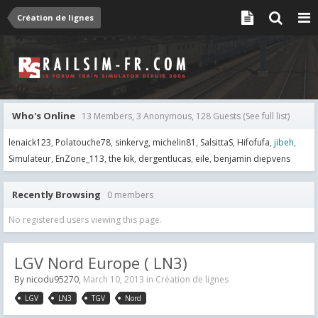
Création de lignes
Who's Online
13 Members, 3 Anonymous, 128 Guests
(See full list)
lenaick123
Polatouche78
sinkervg
michelin81
SalsittaS
Hifofufa
jibeh
Simulateur
EnZone_113
the kik
dergentlucas
eile
benjamin diepvens
Recently Browsing
0 members
No registered users viewing this page.
LGV Nord Europe ( LN3)
By
nicodu95270
,
March 10, 2013
in
Création de lignes
LGV
LN3
TGV
Nord