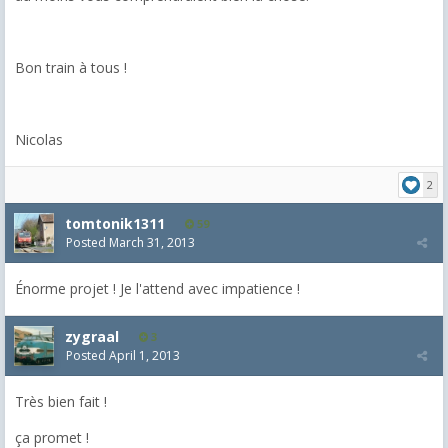
Bon train à tous !
Nicolas
2
tomtonik1311
59
Posted
March 31, 2013
Énorme projet ! Je l'attend avec impatience !
zygraal
3
Posted
April 1, 2013
Très bien fait !
ça promet !