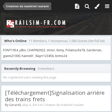
Création de matériel roulant
Who's Online
11 Members, 1 Anonymous, 1,080 Guests
(See full list)
FONT1954
jdbx
CHAPIN2022
Victor
lenny
Polatouche78
Gardorian
gianni21000
hanns61
Slayrr123456
krimo24
Recently Browsing
0 members
No registered users viewing this page.
[Téléchargement]Signalisation arrière
des trains frets
By
GerardS
,
May 4, 2014
in
Création de matériel roulant