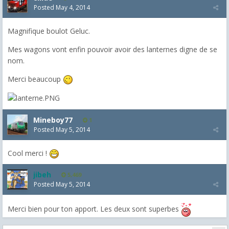
Posted
May 4, 2014
Magnifique boulot Geluc.
Mes wagons vont enfin pouvoir avoir des lanternes digne de se
nom.
Merci beaucoup
Mineboy77
1
Posted
May 5, 2014
Cool merci !
jibeh
5,469
Posted
May 5, 2014
Merci bien pour ton apport. Les deux sont superbes