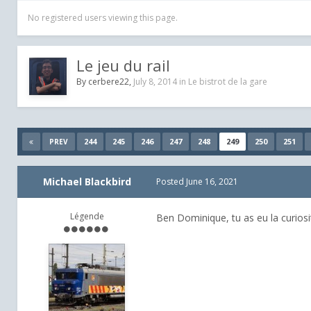
No registered users viewing this page.
Le jeu du rail
By
cerbere22
,
July 8, 2014
in
Le bistrot de la gare
244
245
246
247
248
249
250
251
PREV
Michael Blackbird
Posted
June 16, 2021
Légende
Ben Dominique, tu as eu la curiosit