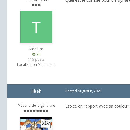
Quel est le comble pour un signal 
Membre
26
119 posts
Localisation:
Ma maison
jibeh
Posted
August 8, 2021
Mécano de la générale
Est-ce en rapport avec sa couleur 