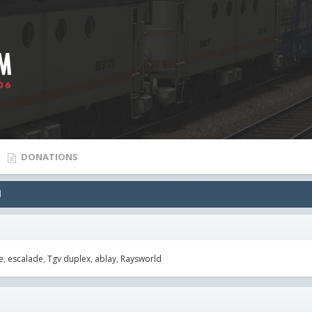
DONATIONS
l
e
escalade
Tgv duplex
ablay
Raysworld