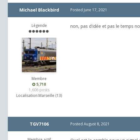
Michael Blackbird
Posted
June 17, 2021
Légende
non, pas d'idée et pas le temps no
Membre
5,718
1,606 posts
Localisation:
Marseille (13)
TGV7106
Posted
August 8, 2021
Membre actif