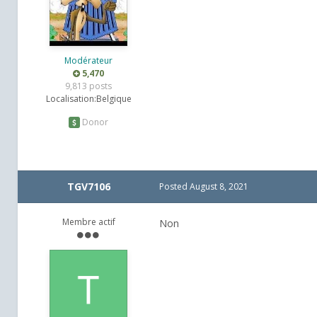
Modérateur
5,470
9,813 posts
Localisation:
Belgique
Donor
TGV7106
Posted
August 8, 2021
Membre actif
Non