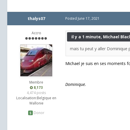
thalys07
Posted
June 17, 2021
Accro
il y a 1 minute, Michael Black
mais tu peut y aller Dominique 
Michael je suis en ses moments fo
Membre
Dominique.
8,173
4,474 posts
Localisation:
Belgique en
Wallonie
Donor