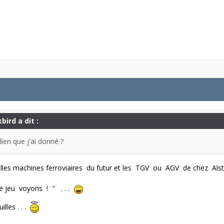
bird a dit :
 lien que j'ai donné ?
velles machines ferroviaires du futur et les TGV ou AGV de chez Alst
 le jeu voyons ! " . . .
lles . . .