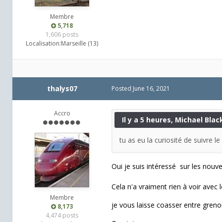
Membre
5,718
1,606 posts
Localisation:
Marseille (13)
thalys07
Posted
June 16, 2021
Accro
Il y a 5 heures, Michael Black
tu as eu la curiosité de suivre le
Oui je suis intéressé sur les nou
Cela n'a vraiment rien à voir avec
Membre
je vous laisse coasser entre grenoui
8,173
4,474 posts