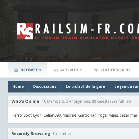
BROWSE
ACTIVITY
LEADERBOARD
Home
Discussions
Le bistrot de la gare
Le jeu du rai
Who's Online
10 Members, 2 Anonymous, 88 Guests
(See full list)
Ferro_Spot_Lyon
Celian090
Maxime
Gardorian
roger wijns
cesar.mari
Recently Browsing
0 members