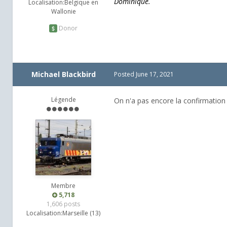
Dominique.
Localisation:
Belgique en
Wallonie
Donor
Michael Blackbird
Posted
June 17, 2021
Légende
On n'a pas encore la confirmation 
Membre
5,718
1,606 posts
Localisation:
Marseille (13)