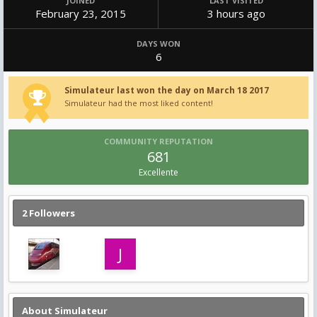
JOINED
LAST VISITED
February 23, 2015
3 hours ago
DAYS WON
6
Simulateur last won the day on March 18 2017
Simulateur had the most liked content!
COMMUNITY REPUTATION
681
Excellente
2 Followers
About Simulateur