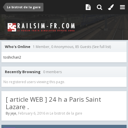
Le bistrot de la gare
Who's Online
1 Member, 0 Anonymous, 85 Guests
(See full list)
toshichan2
Recently Browsing
0 members
No registered users viewing this page.
[ article WEB ] 24 h a Paris Saint
Lazare .
By
jeje
,
February 6, 2016
in
Le bistrot de la gare