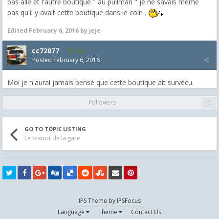
pas allé et l'autre boutique " au pullman " je ne savais même
pas qu'il y avait cette boutique dans le coin .
Edited
February 6, 2016
by jeje
cc72077
425
Posted
February 6, 2016
Moi je n'aurai jamais pensé que cette boutique ait survécu.
Followers
0
GO TO TOPIC LISTING
Le bistrot de la gare
IPS Theme
by
IPSFocus
Language
Theme
Contact Us