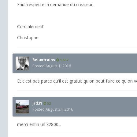
Faut respecté la demande du créateur.
Cordialement
Christophe
Beluxtrains
1,557
Posted
August 1, 2016
Et c'est pas parce qu'il est gratuit qu'on peut faire ce qu'on v
Jrd31
52
Posted
August 24, 2016
merci enfin un x2800...