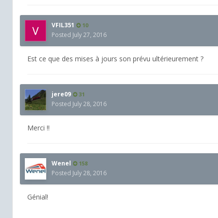
VFIL351
10
Posted
July 27, 2016
Est ce que des mises à jours son prévu ultérieurement ?
jere09
31
Posted
July 28, 2016
Merci !!
Wenel
158
Posted
July 28, 2016
Génial!