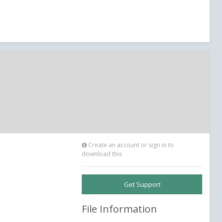
Create an account or sign in to
download this
Get Support
File Information