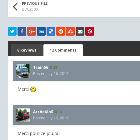
PREVIOUS FILE
BB63500
8 Reviews
12 Comments
Train56
28
Posted
July 26, 2016
Merci
ArcAdiAnS
24
Posted
July 26, 2016
Merci pour ce joujou.