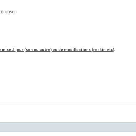
la BB63500.
 mise à jour (son ou autre) ou de modifications (reskin etc)
.