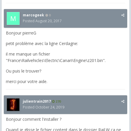
marcogeek
0
Posted
August 20, 2017
Bonjour pierreG
petit problème avec la ligne Cerdagne:
il me manque un fichier
"France\Railvehicles\Electric\Canari\Engine\z201.bin".
Ou puis le trouver?
merci pour votre aide.
julientrain2017
270
Posted
October 24, 2019
Bonjour comment l'installer ?
Quand je glisse le fichier content dans le dossier Rail.W ça ne