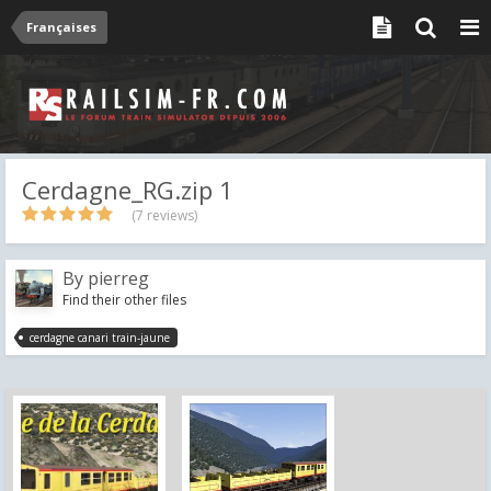
Françaises
Cerdagne_RG.zip 1
(7 reviews)
By
pierreg
Find their other files
cerdagne canari train-jaune