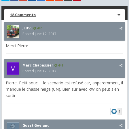
18 Comments
JLD95
480
Posted
June 12, 2017
Merci Pierre
Marc Chabassier
441
Posted
June 12, 2017
Pierre, Petit souci ....le scenario est refusé car, apparemment, il
manque le chasse neige (CN). Bien sur avec RW on peut s'en
sortir
1
Guest Goeland