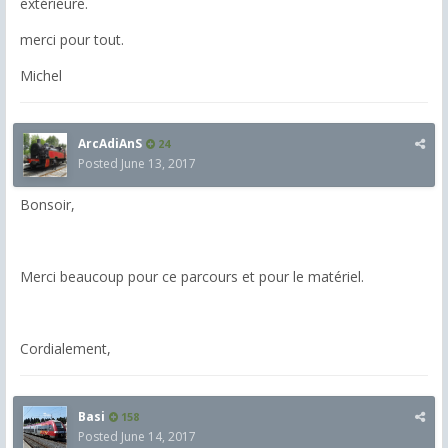
extérieure.
merci pour tout.
Michel
ArcAdiAnS
24
Posted
June 13, 2017
Bonsoir,
Merci beaucoup pour ce parcours et pour le matériel.
Cordialement,
Basi
158
Posted
June 14, 2017