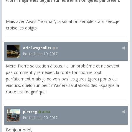
Alors imagine les dégâts sur les items non gérés par Steam.
Mais avec Avast "normal", la situation semble stabilisée....je
croise les doigts
oriol wagonlits
0
Posted
June 19, 2017
Merci Pierre
salutation
à tous. J'ai un problème et ne savent
pas comment y remédier. la route fonctionne tout
parfaitement mais je ne vois pas les gares (gare) ponts et
viaducs. quelqu'un peut m'aider? salutations des
Espagne
la
route est magnifique.
pierreg
4,014
Posted
June 20, 2017
Bonjour oriol,