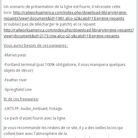
Un scenario de présentation de la ligne est fourni, il nécessite cette
loco:
http://railworksamerica.com/index.php/download-library/engine-
repaints?view=document&id=1961:alco-s2&catid=18:engine-repaints
(n'oubliez pas de télécharger le patch!); et ce repaint:
http://railworksamerica.com/index.php/download-library/engine-repaints?
view=document&id=2173:cnw-alco-s2-s&catid=18:engine-repaints
Vous aurez besoin de ces paywares :
-Marias pass
-Portland terminal (pas 100% obligatioire, il vous manquera quelques
objets de décor)
-Feather river
-Springfield Line
Et de ces freewares:
-UKTS FP: Audio_Ambiant; Foliage.
-Le pack d'asset fourni avec la ligne.
Je vous recommande les reskins de ce site, il y a des vielles locos qui
collent bien avec l'atmosphère de la