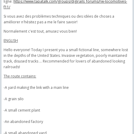
ligne:
https://www.tapatalk.com/groups/digirails_forums/rw-locomotives-
f11/
Si vous avez des problèmes techniques ou des idées de choses a
améliorer n'hésitez pas a me le faire savoir!
Normalement c'est tout, amusez vous bien!
ENGLISH
Hello everyone!
Today I present you a small fictional line, somewhere lost
in the depths of the United States.
Invasive vegetation, poorly maintained
track, disused tracks ... Recommended for lovers of abandoned looking
railroads!
The route contains:
-A yard making the link with a main line
-A grain silo
-A small cement plant
-An abandoned factory
-A small abandoned yard