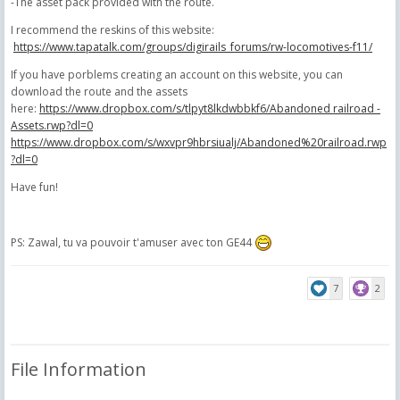
-The asset pack provided with the route.
I recommend the reskins of this website:
https://www.tapatalk.com/groups/digirails_forums/rw-locomotives-f11/
If you have porblems creating an account on this website, you can
download the route and the assets
here:
https://www.dropbox.com/s/tlpyt8lkdwbbkf6/Abandoned railroad -
Assets.rwp?dl=0
https://www.dropbox.com/s/wxvpr9hbrsiualj/Abandoned%20railroad.rwp
?dl=0
Have fun!
PS: Zawal, tu va pouvoir t'amuser avec ton GE44
7
2
File Information