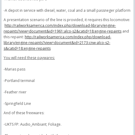
-A depot in service with diesel, water, coal and a small passneger platform
A presentation scenario of the line is provided, it requires this locomotive:
http://railworksamerica.com/index.php/download-library/engine-
repaints?view=document&id=1961:alco-s2&catid=18:engine-repaints
and
this repaint:
http://railworksamerica.com/index.php/download-
library/engine-repaints?view=document&id=2173:cnw-alco-s2-
s&catid=18:engine-repaints
You will need these paywares:
-Marias pass
-Portland terminal
-Feather river
-Springfield Line
And of these freewares:
-UKTS FP: Audio_Ambiant;
Foliage
.