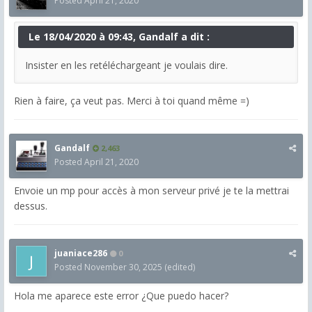
Posted
April 21, 2020
Le 18/04/2020 à 09:43, Gandalf a dit :
Insister en les retéléchargeant je voulais dire.
Rien à faire, ça veut pas. Merci à toi quand même =)
Gandalf
2,463
Posted
April 21, 2020
Envoie un mp pour accès à mon serveur privé je te la mettrai
dessus.
juaniace286
0
Posted
November 30, 2025
(edited)
Hola me aparece este error ¿Que puedo hacer?