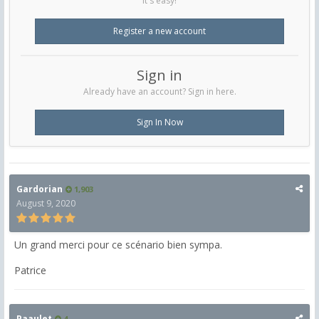
It's easy!
Register a new account
Sign in
Already have an account? Sign in here.
Sign In Now
Gardorian
1,903
August 9, 2020
Un grand merci pour ce scénario bien sympa.
Patrice
Paaulet
4