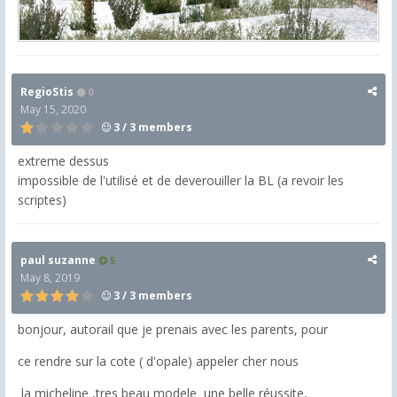
RegioStis
0
May 15, 2020
3 / 3 members
extreme dessus
impossible de l'utilisé et de deverouiller la BL (a revoir les
scriptes)
paul suzanne
5
May 8, 2019
3 / 3 members
bonjour, autorail que je prenais avec les parents, pour
ce rendre sur la cote ( d'opale) appeler cher nous
la micheline ,tres beau modele une belle réussite,