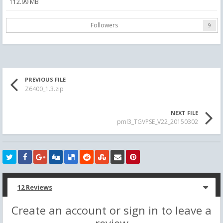
112.99 MB
Followers
9
PREVIOUS FILE
Z6400_1.3.zip
NEXT FILE
pml3_TGVPSE_V22_20150302
12 Reviews
Create an account or sign in to leave a