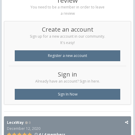
review
You need to be a member in order to leave
a review
Create an account
Sign up for a new account in our community.
It's easy!
Register a new account
Sign in
Already have an account? Sign in here.
Sign In Now
LecxWay
0
December 12, 2020
4 / 4 members