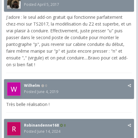
Posted
April 5, 2017
J'adore : le seul add-on gratuit qui fonctionne parfaitement
chez-moi sur TS2017, la modélisation du Z2 est superbe, et un
vrai plaisir à conduire. Effectivement, juste presser "u" puis
passer dans le second poste de conduite pour monter le
pantographe "p", puis revenir sur cabine conduite du début,
faire même manipe sur "p" et juste encore presser : "n" et
ensuite "," (virgule) et on peut conduire....Bravo pour cet add-
on si bien fait !
Wilhelm
0
Posted
June 4, 2019
Très belle réalisation !
Robinandenne168
8
Posted
June 14, 2024