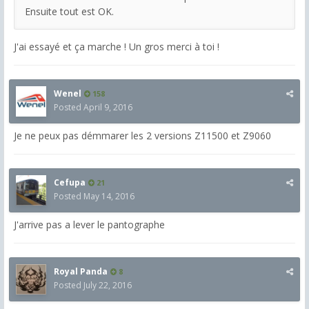
Ensuite tout est OK.
J'ai essayé et ça marche ! Un gros merci à toi !
Wenel
158
Posted
April 9, 2016
Je ne peux pas démmarer les 2 versions Z11500 et Z9060
Cefupa
21
Posted
May 14, 2016
J'arrive pas a lever le pantographe
Royal Panda
8
Posted
July 22, 2016