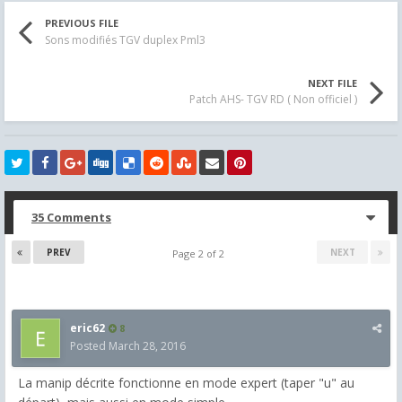
PREVIOUS FILE
Sons modifiés TGV duplex Pml3
NEXT FILE
Patch AHS- TGV RD ( Non officiel )
35 Comments
PREV
NEXT
Page 2 of 2
eric62
8
Posted
March 28, 2016
La manip décrite fonctionne en mode expert (taper "u" au