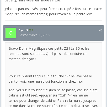
départ), mais aussi en mode simple.
Jrd31 : 4 pantos levés : peut-être as tu tapé 2 fois sur "P". Faire
"Maj" "P" (en même temps) pour revenir à un panto levé.
Cyril S
2
Posted
March 30, 2016
Bravo Dom. Magnifiques ces petits Z2 ! La 3D et les
textures sont superbes. Quel plaisir de conduire ce
matériel français !
Pour ceux dont l'appui sur la touche "P" ne lève pas le
panto., voici une manip qui fonctionne chez moi :
Appuyer sur la touche "P" (rien ne se passe, car une autre
cabine est utilisée). Appuyer sur "Ctrl" "=" en même
temps pour changer de cabine. Refaire la manip jusqu'au
retour dans la cabine souhaitée. Le panto devrait se lever.