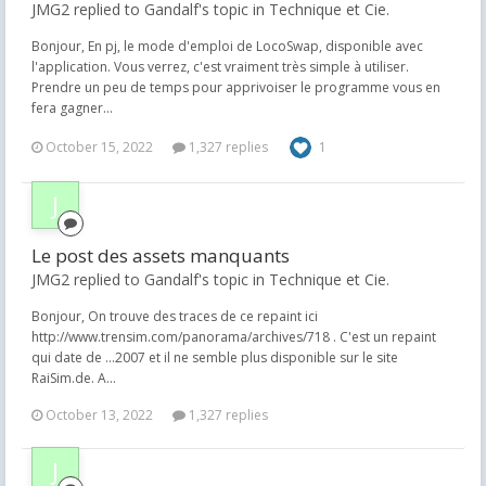
JMG2 replied to Gandalf's topic in
Technique et Cie.
Bonjour, En pj, le mode d'emploi de LocoSwap, disponible avec
l'application. Vous verrez, c'est vraiment très simple à utiliser.
Prendre un peu de temps pour apprivoiser le programme vous en
fera gagner...
October 15, 2022
1,327 replies
1
Le post des assets manquants
JMG2 replied to Gandalf's topic in
Technique et Cie.
Bonjour, On trouve des traces de ce repaint ici
http://www.trensim.com/panorama/archives/718 . C'est un repaint
qui date de ...2007 et il ne semble plus disponible sur le site
RaiSim.de. A...
October 13, 2022
1,327 replies