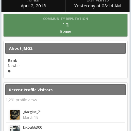
JOINED
LAST VISITED
April 2, 2018
Yesterday at 08:14 AM
COMMUNITY REPUTATION
13
Bonne
About JMG2
Rank
Newbie
Recent Profile Visitors
1,291 profile views
giacgiac_21
March 19
kikou66300