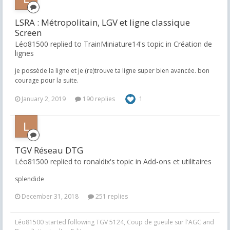
LSRA : Métropolitain, LGV et ligne classique
Screen
Léo81500 replied to TrainMiniature14's topic in
Création de
lignes
je possède la ligne et je (re)trouve ta ligne super bien avancée. bon
courage pour la suite.
January 2, 2019
190 replies
1
TGV Réseau DTG
Léo81500 replied to ronaldix's topic in
Add-ons et utilitaires
splendide
December 31, 2018
251 replies
Léo81500
started following
TGV 5124
,
Coup de gueule sur l'AGC
and