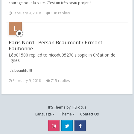
courage pour la suite. C'est un très beau projet!!!
February 9, 2018
138 replies
Paris Nord - Persan Beaumont / Ermont
Eaubonne
Léo81500 replied to nicodu95270's topic in
Création de
lignes
it's beautiful!!!
February 9, 2018
715 replies
IPS Theme
by
IPSFocus
Language
Theme
Contact Us
Instagram
Twitter
Facebook