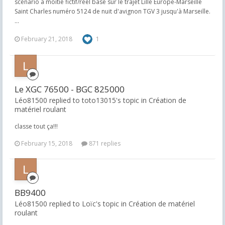
scénario a moitié fictif/réel basé sur le trajet Lille Europe-Marseille
Saint Charles numéro 5124 de nuit d'avignon TGV 3 jusqu'à Marseille.
...
February 21, 2018
1
Le XGC 76500 - BGC 825000
Léo81500 replied to toto13015's topic in
Création de
matériel roulant
classe tout ça!!!
February 15, 2018
871 replies
BB9400
Léo81500 replied to Loïc's topic in
Création de matériel
roulant