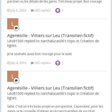
pas bien vu les détails de tes gares. Très beau projet. Bon courage
July 5, 2018
285 replies
1
Agenésille - Villiers sur Leu (Transilien fictif)
Léo81500 replied to narchalucas06's topic in
Création de
lignes
Je te souhaite aussi bon courage pour la suite
July 4, 2018
285 replies
1
Agenésille - Villiers sur Leu (Transilien fictif)
Léo81500 replied to narchalucas06's topic in
Création de
lignes
Salut. C'est un très beau projet en perspective. Cependant, pour tes
gares, je te conseille d'utiliser les écrans transilien de vsco9 et