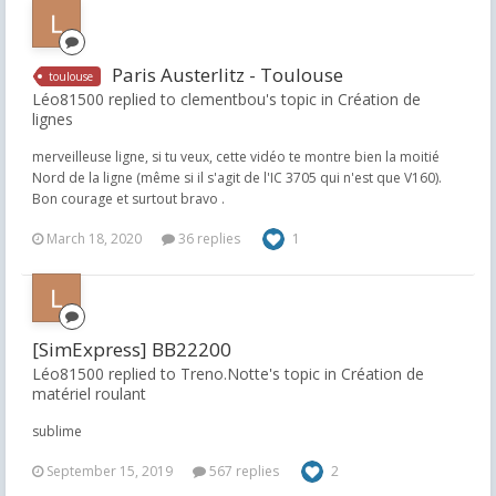
Paris Austerlitz - Toulouse
toulouse
Léo81500 replied to clementbou's topic in
Création de
lignes
merveilleuse ligne, si tu veux, cette vidéo te montre bien la moitié
Nord de la ligne (même si il s'agit de l'IC 3705 qui n'est que V160).
Bon courage et surtout bravo .
March 18, 2020
36 replies
1
[SimExpress] BB22200
Léo81500 replied to Treno.Notte's topic in
Création de
matériel roulant
sublime
September 15, 2019
567 replies
2