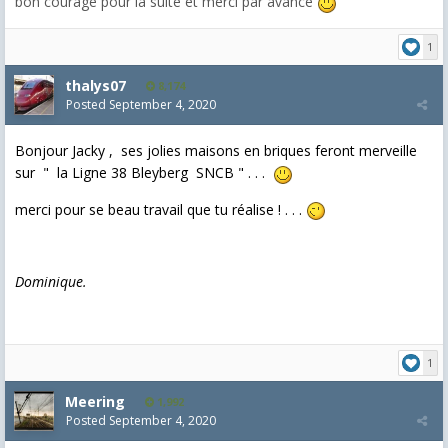
bon courage pour la suite et merci par avance
1
thalys07
8,174
Posted
September 4, 2020
Bonjour Jacky , ses jolies maisons en briques feront merveille
sur " la Ligne 38 Bleyberg SNCB " . . .
merci pour se beau travail que tu réalise ! . . .
Dominique.
1
Meering
1,992
Posted
September 4, 2020