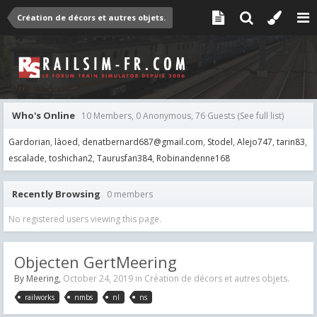
Création de décors et autres objets.
Who's Online
10 Members, 0 Anonymous, 76 Guests
(See full list)
Gardorian
làoed
denatbernard687@gmail.com
Stodel
Alejo747
tarin83
escalade
toshichan2
Taurusfan384
Robinandenne168
Recently Browsing
0 members
No registered users viewing this page.
Objecten GertMeering
By
Meering
,
October 24, 2019
in
Création de décors et autres objets.
railworks
nmbs
nl
ns