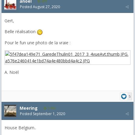
anoel
407
Posted
August 27, 2020
Gert,
Belle réalisation
Pour le fun une photo de la vraie :
A. Noël
5
Meering
1,992
Posted
September 1, 2020
House Belgium..