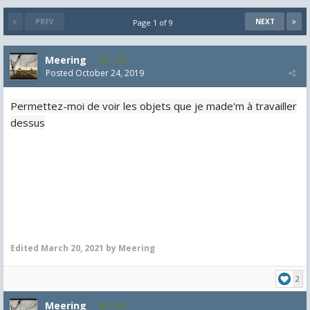
PREV
NEXT
Page 1 of 9
Meering
1,992
Posted
October 24, 2019
Permettez-moi de voir les objets que je made'm à travailler
dessus
Edited
March 20, 2021
by Meering
2
Meering
1,992