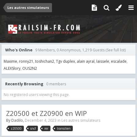
Les autres simulateurs
Who's Online
9 Members, 0 Anonymous, 1,219 Guests
(See full list)
Maxime
ronny21
toshichan2
Tgv duplex
alain ayral
laissele
escalade
ALEXSlory
OUS2N2
Recently Browsing
0 members
No registered users viewing this page.
Z20500 et Z20900 en WIP
By
Dadilo
,
December 4, 2023
in
Les autres simulateurs
z20500
sncf
rer
transilien