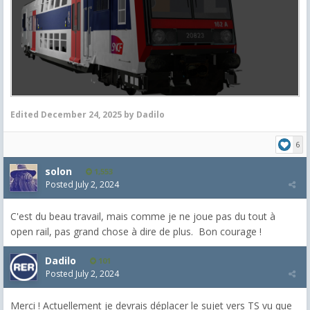
Edited
December 24, 2025
by Dadilo
6
solon
1,553
Posted
July 2, 2024
C'est du beau travail, mais comme je ne joue pas du tout à
open rail, pas grand chose à dire de plus. Bon courage !
Dadilo
101
Posted
July 2, 2024
Merci ! Actuellement je devrais déplacer le sujet vers TS vu que