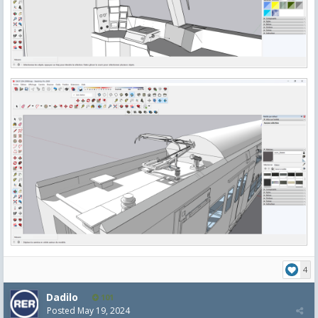
4
Dadilo
101
Posted
May 19, 2024