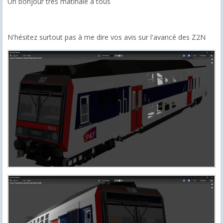
Un bonjour très matinale à tous
N'hésitez surtout pas à me dire vos avis sur l'avancé des Z2N