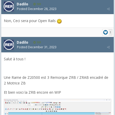
Dadilo
101
Posted
December 28, 2023
Non, Ceci sera pour Open Rails
1
Dadilo
101
Posted
December 31, 2023
Salut à tous !
Une Rame de Z20500 est 3 Remorque ZRB / ZRAB encadré de
2 Motrice ZB
Et bien voici la ZRB encore en WIP