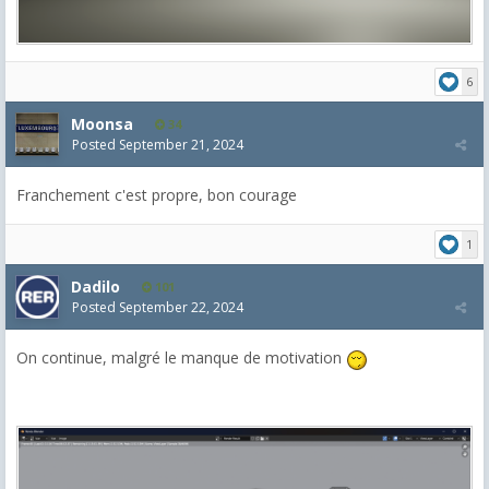
6
Moonsa
34
Posted
September 21, 2024
Franchement c'est propre, bon courage
1
Dadilo
101
Posted
September 22, 2024
On continue, malgré le manque de motivation