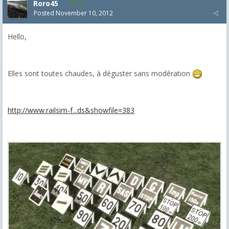
Roro45
818
Posted
November 10, 2012
Hello,
Elles sont toutes chaudes, à déguster sans modération
http://www.railsim-f...ds&showfile=383