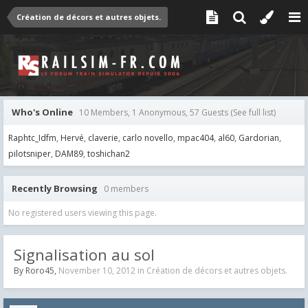
Création de décors et autres objets.
Who's Online
10 Members, 1 Anonymous, 57 Guests
(See full list)
Raphtc_Idfm
Hervé
claverie
carlo novello
mpac404
al60
Gardorian
pilotsniper
DAM89
toshichan2
Recently Browsing
0 members
No registered users viewing this page.
Signalisation au sol
By
Roro45
,
November 10, 2012
in
Création de décors et autres objets.