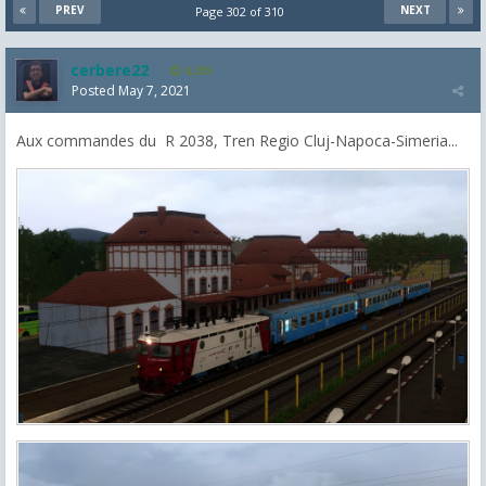
PREV
NEXT
Page 302 of 310
cerbere22
4,385
Posted
May 7, 2021
Aux commandes du R 2038, Tren Regio Cluj-Napoca-Simeria...