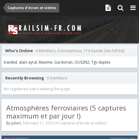
Captures d'écran et vidéos
Who's Online
6 Members, 0 Anonymous, 174 Guests
(See full list)
trainkid
alain ayral
Maxime
Gardorian
OUS2N2
Tgv duplex
Recently Browsing
0 members
No registered users viewing this page.
Atmosphères ferroviaires (5 captures
maximum et par jour !)
By
Julien
,
February 11, 2013
in
Captures d'écran et vidéos