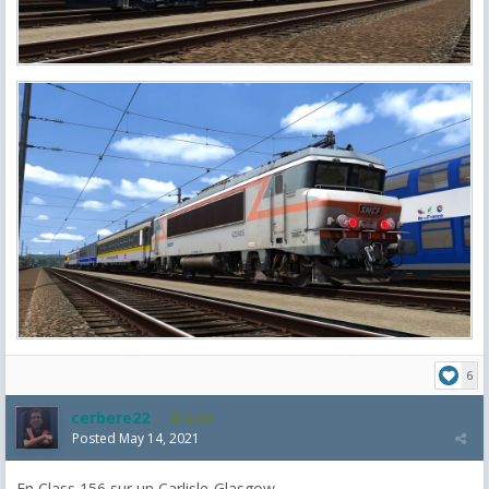
6
cerbere22
4,385
Posted
May 14, 2021
En Class 156 sur un Carlisle-Glasgow