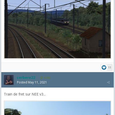
11
cerbere22
4,385
Posted
May 11, 2021
Train de fret sur NEE v3...