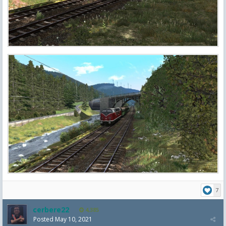
7
cerbere22
4,385
Posted
May 10, 2021