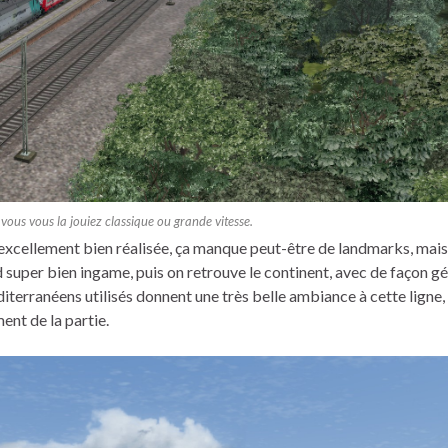
 vous vous la jouiez classique ou grande vitesse.
 excellement bien réalisée, ça manque peut-être de landmarks, mais
end super bien ingame, puis on retrouve le continent, avec de façon g
iterranéens utilisés donnent une très belle ambiance à cette ligne, 
ent de la partie.