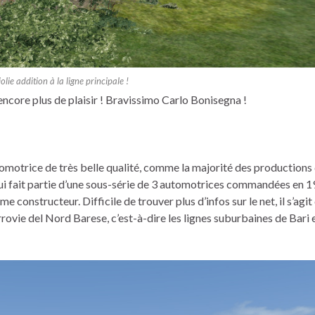
olie addition à la ligne principale !
r encore plus de plaisir ! Bravissimo Carlo Bonisegna !
utomotrice de très belle qualité, comme la majorité des productions 
i fait partie d’une sous-série de 3 automotrices commandées en 
 constructeur. Difficile de trouver plus d’infos sur le net, il s’agit
errovie del Nord Barese, c’est-à-dire les lignes suburbaines de Bari 