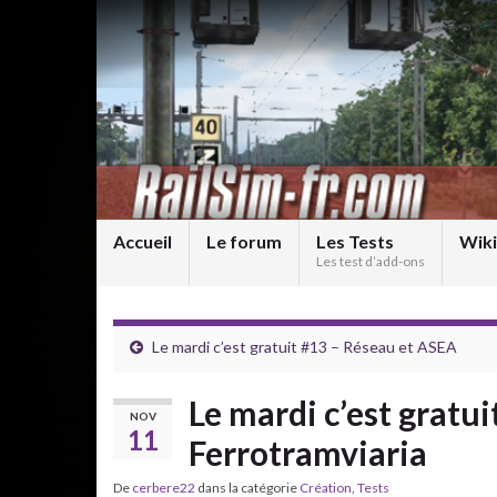
Accueil
Le forum
Les Tests
Wiki
Les test d’add-ons
Le mardi c’est gratuit #13 – Réseau et ASEA
Le mardi c’est gratu
NOV
11
Ferrotramviaria
De
cerbere22
dans la catégorie
Création
,
Tests