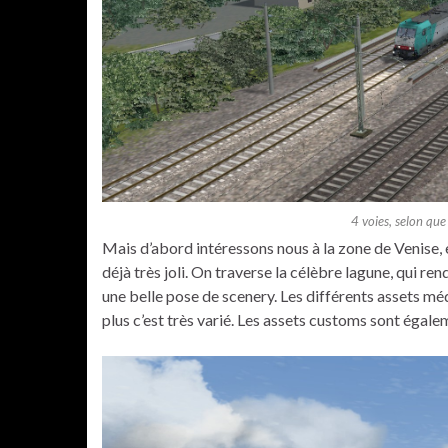
4 voies, selon que
Mais d’abord intéressons nous à la zone de Venise,
déjà très joli. On traverse la célèbre lagune, qui r
une belle pose de scenery. Les différents assets méd
plus c’est très varié. Les assets customs sont égalem