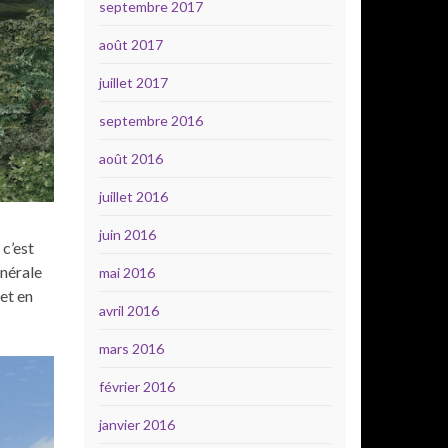
septembre 2017
août 2017
juillet 2017
septembre 2016
août 2016
juillet 2016
juin 2016
 c’est
énérale
mai 2016
et en
avril 2016
mars 2016
février 2016
janvier 2016