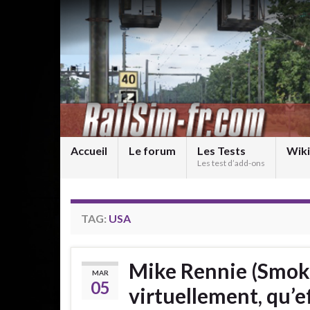
Accueil
Le forum
Les Tests
Wiki
Les test d’add-ons
TAG:
USA
Mike Rennie (Smokeb
MAR
05
virtuellement, qu’e