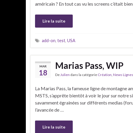
américain ? En tout cas vu les screens c’était bie
Lire la suite
add-on
,
test
,
USA
Marias Pass, WIP
MAR
18
De
Julien
dans la catégorie
Création
,
News Ligne
La Marias Pass, la fameuse ligne de montagne amér
MSTS, s’apprête bientôt à voir le jour sur notre s
savamment égrainées sur différents medias (forum
l’avancée de …
Lire la suite