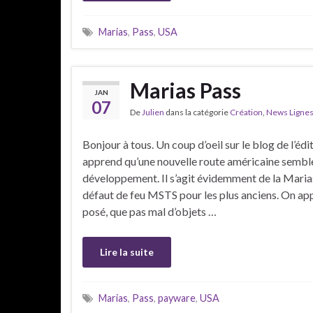
Marias
,
Pass
,
USA
Marias Pass
JAN
07
De
Julien
dans la catégorie
Création
,
News Ligne
Bonjour à tous. Un coup d’oeil sur le blog de l’é
apprend qu’une nouvelle route américaine semble
développement. Il s’agit évidemment de la Marias
défaut de feu MSTS pour les plus anciens. On appr
posé, que pas mal d’objets …
Lire la suite
Marias
,
Pass
,
payware
,
USA