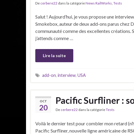
De
cerbere22
dans la catégorie
News RailWorks
,
Tests
Salut ! Aujourd’hui, je vous propose une intervi
Smokebox, auteur de deux add-ons parus chez DTG
communauté comme des excellentes créations. Sans
j’attends comme …
Lire la suite
add-on
,
interview
,
USA
Pacific Surfliner : s
OCT
20
De
cerbere22
dans la catégorie
Tests
Voilà le dernier test pour combler mon retard (n’hé
Pacific Surfliner, nouvelle ligne américaine de RSC